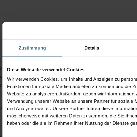
Zustimmung
Details
 bieten für dieses Gerät sowohl Tauschgeräte mit sofortigem
sand, als auch die Instandsetzung mit einer Lieferzeit von ca. 3 
Diese Webseite verwendet Cookies
eitstagen an. Verpackung und Transport übernehmen wir optiona
Wir verwenden Cookies, um Inhalte und Anzeigen zu persona
ere Kunden.
Funktionen für soziale Medien anbieten zu können und die Zu
Website zu analysieren. Außerdem geben wir Informationen z
Verwendung unserer Website an unsere Partner für soziale
te füllen Sie dieses Feld aus.
und Analysen weiter. Unsere Partner führen diese Informatio
möglicherweise mit weiteren Daten zusammen, die Sie ihnen 
haben oder die sie im Rahmen Ihrer Nutzung der Dienste g