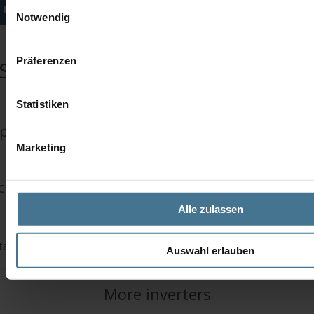
Einwilligungsauswahl
INQUIRIES
Notwendig
Präferenzen
SMA SP 3402
Statistiken
pair
Marketing
change service
Alle zulassen
talled in Arca II elevators.
Auswahl erlauben
More inverters