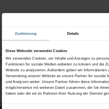
Zustimmung
Details
 this device, we offer both exchange devices with immediate
Diese Webseite verwendet Cookies
patch and repair with a delivery time of approx. 3 – 5 working da
Wir verwenden Cookies, um Inhalte und Anzeigen zu persona
kaging and transportation are optional for our customers.
Funktionen für soziale Medien anbieten zu können und die Zu
Website zu analysieren. Außerdem geben wir Informationen z
Verwendung unserer Website an unsere Partner für soziale
 out this field
und Analysen weiter. Unsere Partner führen diese Informatio
möglicherweise mit weiteren Daten zusammen, die Sie ihnen 
haben oder die sie im Rahmen Ihrer Nutzung der Dienste g
 out this field