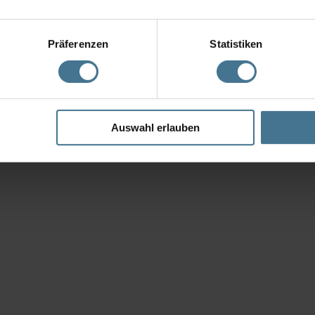
Präferenzen
Statistiken
f Grund seiner Bauart auch geeignet für den üblichen Anwendungsfall 
rieb oder größere MX Antriebe zu regeln.
Auswahl erlauben