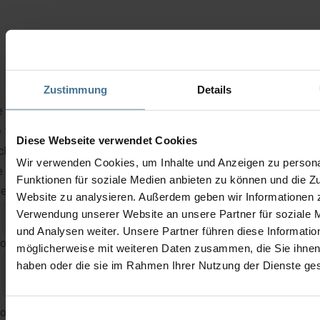
Zustimmung
Details
 technology of the Kone V3F25 is similar to that of the V3F18 
 to its design, it is also suitable for the usual applications in the
Diese Webseite verwendet Cookies
hine room and in the control cabinet.
Wir verwenden Cookies, um Inhalte und Anzeigen zu persona
 V3F25 frequency inverter from kone is used to control the M
Funktionen für soziale Medien anbieten zu können und die Zu
ve or larger MX drives.
Website zu analysieren. Außerdem geben wir Informationen z
Verwendung unserer Website an unsere Partner für soziale
und Analysen weiter. Unsere Partner führen diese Informatio
 out this field
möglicherweise mit weiteren Daten zusammen, die Sie ihnen 
haben oder die sie im Rahmen Ihrer Nutzung der Dienste g
 out this field
Einwilligungsauswahl