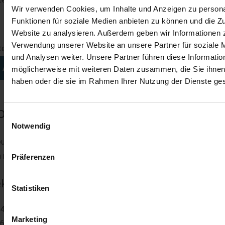
Wir verwenden Cookies, um Inhalte und Anzeigen zu persona
Funktionen für soziale Medien anbieten zu können und die Zu
Website zu analysieren. Außerdem geben wir Informationen z
Verwendung unserer Website an unsere Partner für soziale
te füllen Sie dieses Feld aus.
und Analysen weiter. Unsere Partner führen diese Informatio
ANFRAGEN
möglicherweise mit weiteren Daten zusammen, die Sie ihnen 
haben oder die sie im Rahmen Ihrer Nutzung der Dienste g
one TMS50E
Einwilligungsauswahl
Notwendig
uerung für VVVF, Hydraulik oder Polumschaltbare Antriebe und 
 meisten älteren Aufzügen von Kone.
Präferenzen
kannt unter folgenden Bezeichnungen
Statistiken
491171G02
Marketing
617554G01