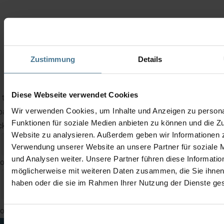
Zustimmung
Details
Diese Webseite verwendet Cookies
 this device, we offer both replacement devices with immediat
Wir verwenden Cookies, um Inhalte und Anzeigen zu persona
patch and repair with a delivery time of approx. 3 – 5 working da
Funktionen für soziale Medien anbieten zu können und die Zu
kaging and transportation are optional for our customers.
Website zu analysieren. Außerdem geben wir Informationen z
Verwendung unserer Website an unsere Partner für soziale
und Analysen weiter. Unsere Partner führen diese Informatio
 out this field
möglicherweise mit weiteren Daten zusammen, die Sie ihnen 
haben oder die sie im Rahmen Ihrer Nutzung der Dienste g
 out this field
Einwilligungsauswahl