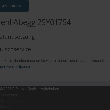
ANFRAGEN
iehl-Abegg 2SY017S4
nstandsetzung
auschservice
n Sie mehr über unseren Service erfahren möchten, dann lesen Sie den
icht vom Liftjournal
© 2025 FLP – Alle Rechte vorbehalten
Impressum
Datenschutz
Kontakt