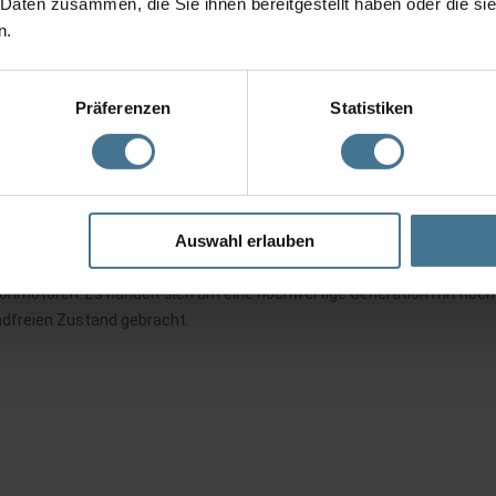
 Daten zusammen, die Sie ihnen bereitgestellt haben oder die s
n.
Präferenzen
Statistiken
 als auch die Instandsetzung mit einer Lieferzeit von ca. 3 – 5 Arbe
Auswahl erlauben
onmotoren. Es handelt sich um eine hochwertige Generation mit höchs
ndfreien Zustand gebracht.