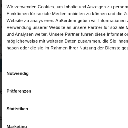
 Frequenzumrichter wieder in einen einwandfreien Zustand gebra
Wir verwenden Cookies, um Inhalte und Anzeigen zu persona
Funktionen für soziale Medien anbieten zu können und die Zu
Website zu analysieren. Außerdem geben wir Informationen z
te füllen Sie dieses Feld aus.
Verwendung unserer Website an unsere Partner für soziale
und Analysen weiter. Unsere Partner führen diese Informatio
möglicherweise mit weiteren Daten zusammen, die Sie ihnen 
haben oder die sie im Rahmen Ihrer Nutzung der Dienste g
te füllen Sie dieses Feld aus.
ANFRAGEN
Einwilligungsauswahl
Notwendig
iehl-Abegg 2CF017S4
Präferenzen
Statistiken
nstandsetzung
Marketing