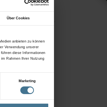
Über Cookies
Lieferzeit von etwa 3 bis 5 Arbeitstagen
 Medien anbieten zu können
hrer Verwendung unserer
 führen diese Informationen
ie im Rahmen Ihrer Nutzung
Sicherheit“ geprüft und hat alle
cherheit. Es erfolgt eine jährliche
Marketing