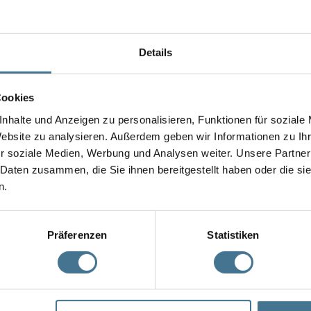
Service.
Details
schgeräte mit sofortigem Versand als auch eine Reparatur mit einer 
sport für unsere Kunden.
Cookies
nhalte und Anzeigen zu personalisieren, Funktionen für soziale
Website zu analysieren. Außerdem geben wir Informationen zu I
r soziale Medien, Werbung und Analysen weiter. Unsere Partner
 Daten zusammen, die Sie ihnen bereitgestellt haben oder die s
n.
2024 durch einen Auditor des TÜV-Süd auf die Kriterien „Qualität und 
Generalüberholung von Frequenzumrichter im Hinblick auf Qualität und Si
Präferenzen
Statistiken