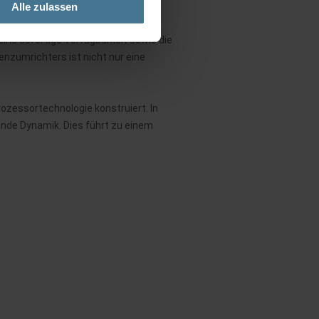
Alle zulassen
ine sofortige Verfügbarkeit sowie die
nzumrichters ist nicht nur eine
ozessortechnologie konstruiert. In
nde Dynamik. Dies führt zu einem