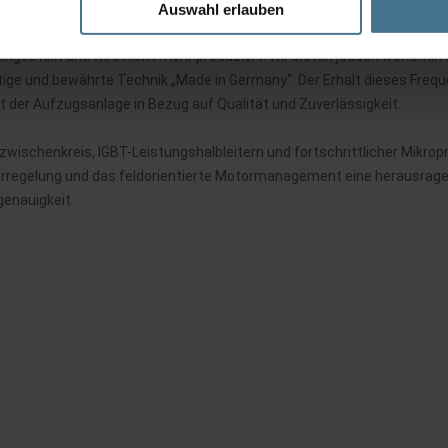
Auswahl erlauben
estellt und wird nicht mehr produziert. Wir bieten jedoch weiterhin e
ige und bewährte Technik „Made in Germany“. Der Erhalt dieses Freque
 der Aufzugsanlage in Bezug auf Qualität und Zuverlässigkeit.
ischenkreis, IGBT-Leistungshalbleitern und fortschrittlicher Mikropr
rregelung und das feldorientierte Motormanagement eine herausrage
genauigkeit.