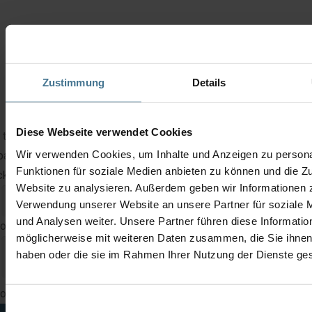
Zustimmung
Details
Diese Webseite verwendet Cookies
 this device, we offer both exchange devices with immediate
Wir verwenden Cookies, um Inhalte und Anzeigen zu persona
patch and repair with a delivery time of approx. 3 – 5 working da
Funktionen für soziale Medien anbieten zu können und die Zu
kaging and transportation are optional for our customers.
Website zu analysieren. Außerdem geben wir Informationen z
Verwendung unserer Website an unsere Partner für soziale
und Analysen weiter. Unsere Partner führen diese Informatio
 out this field
möglicherweise mit weiteren Daten zusammen, die Sie ihnen 
haben oder die sie im Rahmen Ihrer Nutzung der Dienste g
 out this field
Einwilligungsauswahl