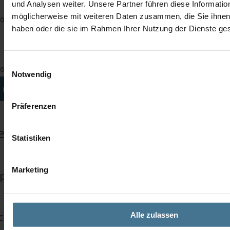
und Analysen weiter. Unsere Partner führen diese Informatio
möglicherweise mit weiteren Daten zusammen, die Sie ihnen 
 out this field
haben oder die sie im Rahmen Ihrer Nutzung der Dienste g
Einwilligungsauswahl
 out this field
Notwendig
INQUIRIES
Präferenzen
iehl-Abegg 2SY046S4
Statistiken
Marketing
pair
change service
Alle zulassen