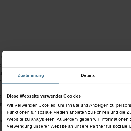
 this device, we offer both exchange devices with immediate
patch and repair with a delivery time of approx. 3 – 5 working da
kaging and transportation are optional for our customers.
Zustimmung
Details
atures of this frequency inverter
 2SY046S4 from ZiehlAbegg is a 46A frequency inverter for
Diese Webseite verwendet Cookies
nchronous motors. It is a high-quality generation with the highe
Wir verwenden Cookies, um Inhalte und Anzeigen zu persona
Funktionen für soziale Medien anbieten zu können und die Zu
lity “Made in Germany”. The general overhaul restores the freq
Website zu analysieren. Außerdem geben wir Informationen z
erter to perfect condition.
Verwendung unserer Website an unsere Partner für soziale