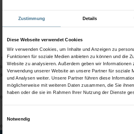
Zustimmung
Details
Diese Webseite verwendet Cookies
Wir verwenden Cookies, um Inhalte und Anzeigen zu persona
Funktionen für soziale Medien anbieten zu können und die Zu
 this device, we offer both exchange devices with immediate
Website zu analysieren. Außerdem geben wir Informationen z
patch and repair with a delivery time of approx. 3 – 5 working da
Verwendung unserer Website an unsere Partner für soziale
kaging and transportation are optional for our customers.
und Analysen weiter. Unsere Partner führen diese Informatio
möglicherweise mit weiteren Daten zusammen, die Sie ihnen 
haben oder die sie im Rahmen Ihrer Nutzung der Dienste g
 out this field
Einwilligungsauswahl
Notwendig
 out this field